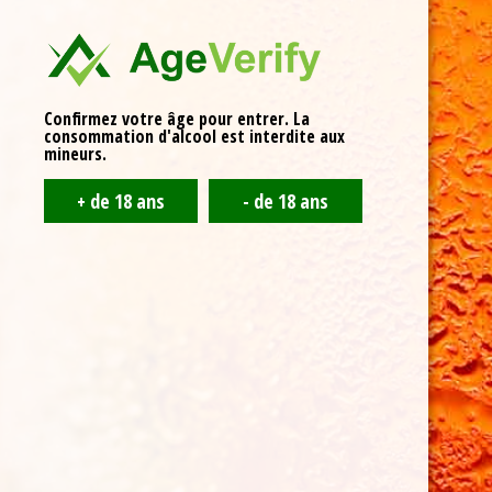
reconstituer vos stocks : l’été sera chaud… dans les tee-
shirts et les maillots ! Si l’angoisse vous saisit car vous
n’êtes pas disponible, vous pourrez nous retrouver au
marché bio le 20/05 à Bar le Duc, mais aussi au Musée de
la bière de Stenay lors de la fête de la bière du 4 juin.
Confirmez votre âge pour entrer. La
consommation d'alcool est interdite aux
mineurs.
Brasserie de Nettancourt
15 rue de la Tresse
55800 Revigny-sur-Ornain
06 30 58 19 03
Partenaires
La SCIC Brasserie de Nettancourt est soutenue par :