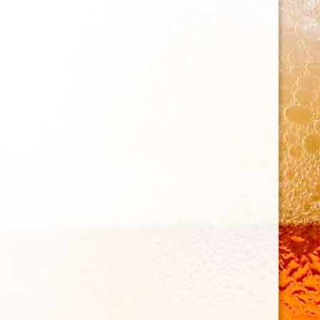
06 30 58 19 03
contact@brasseriedenettancourt.fr
Sélectionner une page
Ouverture 27 et 28 mai
En mai fait ce qu’il te plaît ! Viens donc à la brasserie de
Nettancourt. Profitez de ce week-end ensoleillé pour