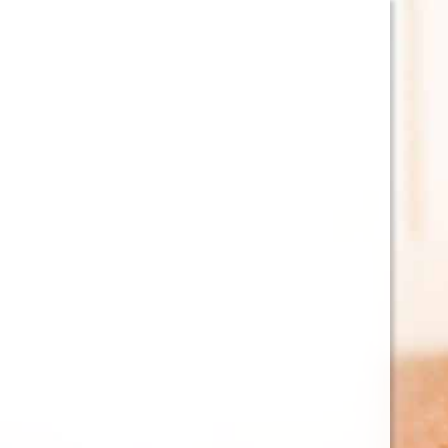
06 30 58 19 03
contact@brasseriedenettancourt.fr
Brasserie & bar
Notre première page d
20/01/2013 Sur sollicitation de Pascal Dro, un am
paraîtra prochainement. Gageons que l’éditeur 
patience tout de même, il reste à valider la cert
Après la promo sur les routes meusiennes avec l
Nettancourt ».