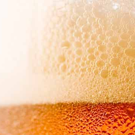
Boutique en ligne
Nos services
Qui sommes-nous ?
e publicité
i qui publie entre autres
Grand-Prix
, notre première page de publicité
d’
Artension
devrait lui aussi nous trouver une petite place ! Mais un 
ification Bio ( la démarche est en cours auprès de Veritas).
a camionnette, nous élargissons la notoriété de « La Brasserie de