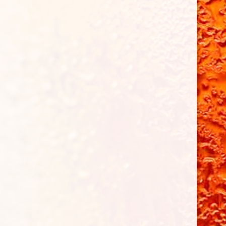
Brasserie de Nettancourt
15 rue de la Tresse
55800 Revigny-sur-Ornain
06 30 58 19 03
Partenaires
La SCIC Brasserie de Nettancourt est soutenue par :
Photos & vidéos