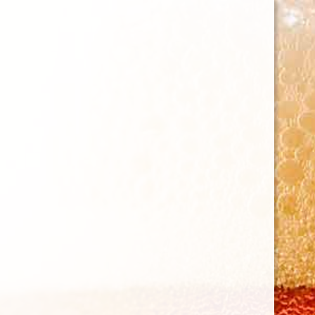
06 30 58 19 03
contact@brasseriedenettancourt.fr
Sélectionner une page
Nos différentes bières
biologiques