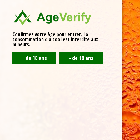
A l’initiative de la Copary,
le prochain marché de
producteurs locaux du Pays de Revigny se tiendra le
3 mai dans l’enceinte de la brasserie
. Animations
diverses et variées au programme, mais surtout une
occasion unique de découvrir le meilleur de la production
locale.
Confirmez votre âge pour entrer. La
consommation d'alcool est interdite aux
mineurs.
Brasserie de Nettancourt
15 rue de la Tresse
55800 Revigny-sur-Ornain
06 30 58 19 03
Partenaires
La SCIC Brasserie de Nettancourt est soutenue par :