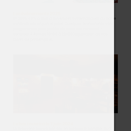
Les événements 2025
En 2025, il n’y a plus d’ouvertures systématiques du bar le
vendredi soir en juin et juillet. Quelques événements sont
programmés pour profiter de notre bar convivial :-
Vendredi 4 Avril de 18h30 à 22h30Dégustation de nos
bières de printemps et...
Le bar rouvrira le 7 juin 2024
La brasserie ouvrira son bar en terrasse à compter du 7