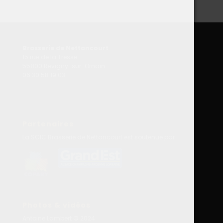
Brasserie de Nettancourt
15 rue de la Tresse
55800 Revigny-sur-Ornain
06 30 58 19 03
Partenaires
La SCIC Brasserie de Nettancourt est soutenue par :
Photos & vidéos
Antoine Lambert
© 2024