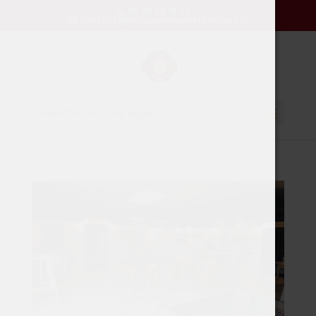
06 30 58 19 03
contact@brasseriedenettancourt.fr
Sélectionner une page